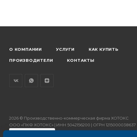
О КОМПАНИИ
УСЛУГИ
КАК КУПИТЬ
ПРОИЗВОДИТЕЛИ
КОНТАКТЫ
2026 © Производственно-коммерческая фирма ХОТОКС
ООО «ПКФ ХОТОКС» | ИНН 5042156200 | ОГРН 1215000038637