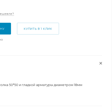
дешевле?
ИНУ
КУПИТЬ В 1 КЛИК
но
голка 50*50 и гладкой арматуры диаметром 18мм