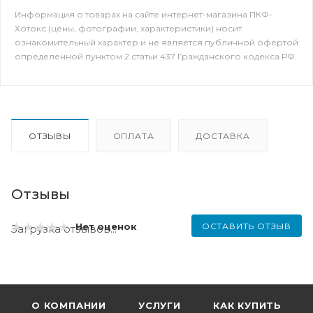
Информация о товарах на сайте интернет-магазина ПКФ-
Хотокс (цены, фотографии, характеристики) носит
ознакомительный характер и не является публичной офертой
определенной пунктом 2 статьи 437 Гражданского кодекса РФ.
ОТЗЫВЫ
ОПЛАТА
ДОСТАВКА
Отзывы
ОСТАВИТЬ ОТЗЫВ
Нет оценок
Загрузка отзывов...
О КОМПАНИИ
УСЛУГИ
КАК КУПИТЬ