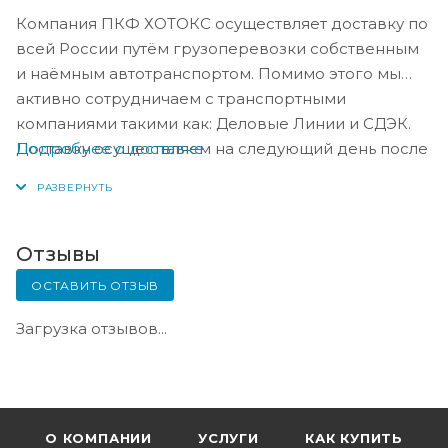
Компания ПКФ ХОТОКС осуществляет доставку по
всей России путём грузоперевозки собственным
и наёмным автотранспортом. Помимо этого мы
активно сотрудничаем с транспортными
компаниями такими как: Деловые Линии и СДЭК.
Подробнее о доставке
Доставку осуществляем на следующий день после
оплаты, либо по согласованию с менеджером в
день оплаты.
Отзывы
ОСТАВИТЬ ОТЗЫВ
Загрузка отзывов...
О КОМПАНИИ
УСЛУГИ
КАК КУПИТЬ