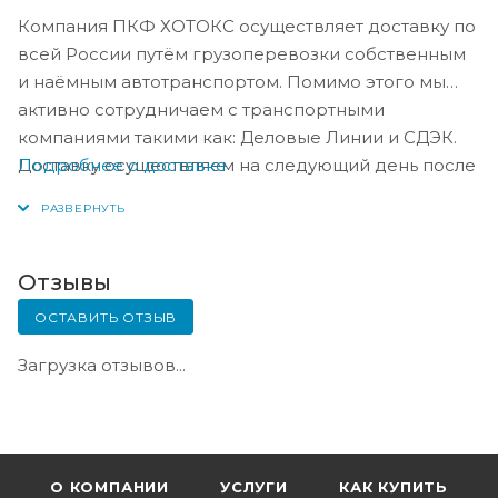
Компания ПКФ ХОТОКС осуществляет доставку по
всей России путём грузоперевозки собственным
и наёмным автотранспортом. Помимо этого мы
активно сотрудничаем с транспортными
компаниями такими как: Деловые Линии и СДЭК.
Подробнее о доставке
Доставку осуществляем на следующий день после
оплаты, либо по согласованию с менеджером в
день оплаты.
Отзывы
ОСТАВИТЬ ОТЗЫВ
Загрузка отзывов...
О КОМПАНИИ
УСЛУГИ
КАК КУПИТЬ