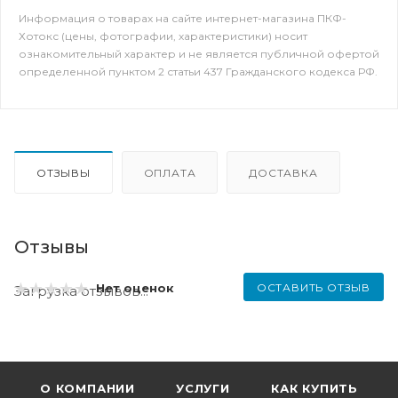
Информация о товарах на сайте интернет-магазина ПКФ-
Хотокс (цены, фотографии, характеристики) носит
ознакомительный характер и не является публичной офертой
определенной пунктом 2 статьи 437 Гражданского кодекса РФ.
ОТЗЫВЫ
ОПЛАТА
ДОСТАВКА
Отзывы
ОСТАВИТЬ ОТЗЫВ
Нет оценок
Загрузка отзывов...
О КОМПАНИИ
УСЛУГИ
КАК КУПИТЬ