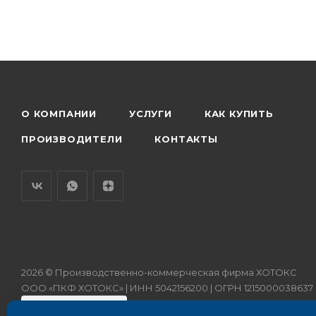
О КОМПАНИИ
УСЛУГИ
КАК КУПИТЬ
ПРОИЗВОДИТЕЛИ
КОНТАКТЫ
2026 © Производственно-коммерческая фирма ХОТОКС
ООО «ПКФ ХОТОКС» | ИНН 5042156200 | ОГРН 1215000038637