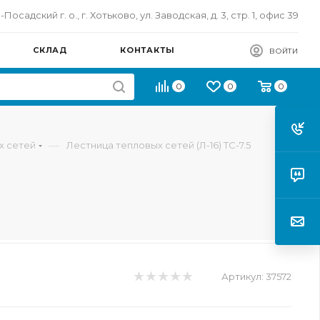
осадский г. о., г. Хотьково, ул. Заводская, д. 3, стр. 1, офис 39
СКЛАД
КОНТАКТЫ
ВОЙТИ
0
0
0
—
х сетей
Лестница тепловых сетей (Л-16) ТС-7.5
Артикул:
37572