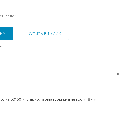
дешевле?
ИНУ
КУПИТЬ В 1 КЛИК
но
голка 50*50 и гладкой арматуры диаметром 18мм