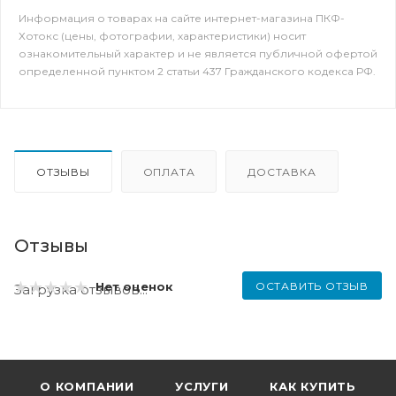
Информация о товарах на сайте интернет-магазина ПКФ-
Хотокс (цены, фотографии, характеристики) носит
ознакомительный характер и не является публичной офертой
определенной пунктом 2 статьи 437 Гражданского кодекса РФ.
ОТЗЫВЫ
ОПЛАТА
ДОСТАВКА
Отзывы
ОСТАВИТЬ ОТЗЫВ
Нет оценок
Загрузка отзывов...
О КОМПАНИИ
УСЛУГИ
КАК КУПИТЬ