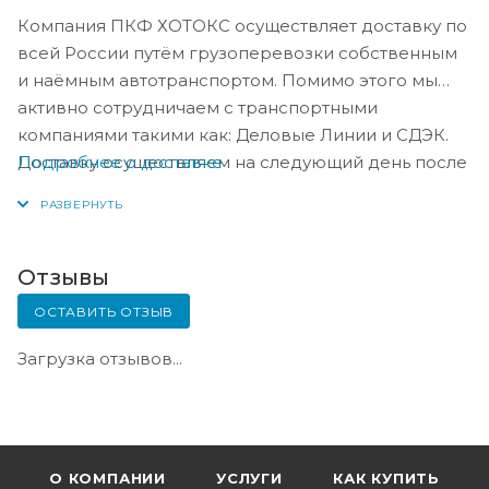
Компания ПКФ ХОТОКС осуществляет доставку по
всей России путём грузоперевозки собственным
и наёмным автотранспортом. Помимо этого мы
активно сотрудничаем с транспортными
компаниями такими как: Деловые Линии и СДЭК.
Подробнее о доставке
Доставку осуществляем на следующий день после
оплаты, либо по согласованию с менеджером в
день оплаты.
Отзывы
ОСТАВИТЬ ОТЗЫВ
Загрузка отзывов...
О КОМПАНИИ
УСЛУГИ
КАК КУПИТЬ