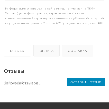
Информация о товарах на сайте интернет-магазина ПКФ-
Хотокс (цены, фотографии, характеристики) носит
ознакомительный характер и не является публичной офертой
определенной пунктом 2 статьи 437 Гражданского кодекса РФ.
ОТЗЫВЫ
ОПЛАТА
ДОСТАВКА
Отзывы
ОСТАВИТЬ ОТЗЫВ
Загрузка отзывов...