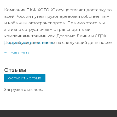
Компания ПКФ ХОТОКС осуществляет доставку по
всей России путём грузоперевозки собственным
и наёмным автотранспортом. Помимо этого мы
активно сотрудничаем с транспортными
компаниями такими как: Деловые Линии и СДЭК.
Подробнее о доставке
Доставку осуществляем на следующий день после
оплаты, либо по согласованию с менеджером в
день оплаты.
Отзывы
ОСТАВИТЬ ОТЗЫВ
Загрузка отзывов...