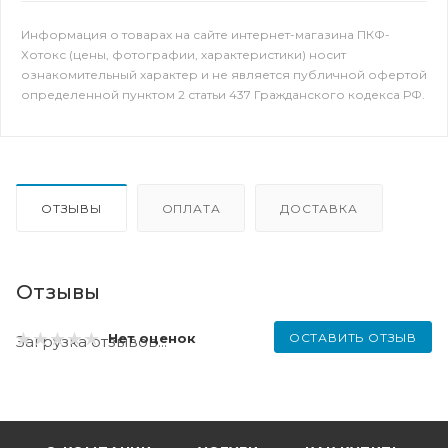
Информация о товарах на сайте интернет-магазина ПКФ-
Хотокс (цены, фотографии, характеристики) носит
ознакомительный характер и не является публичной офертой
определенной пунктом 2 статьи 437 Гражданского кодекса РФ.
ОТЗЫВЫ
ОПЛАТА
ДОСТАВКА
Отзывы
ОСТАВИТЬ ОТЗЫВ
Нет оценок
Загрузка отзывов...