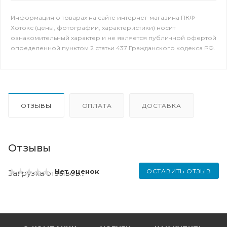
Информация о товарах на сайте интернет-магазина ПКФ-
Хотокс (цены, фотографии, характеристики) носит
ознакомительный характер и не является публичной офертой
определенной пунктом 2 статьи 437 Гражданского кодекса РФ.
ОТЗЫВЫ
ОПЛАТА
ДОСТАВКА
Отзывы
ОСТАВИТЬ ОТЗЫВ
Нет оценок
Загрузка отзывов...