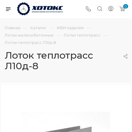
0
—
—
—
Главная
Каталог
ЖБИ изделия
—
—
Лотки железобетонные
Лотки теплотрасс
Лоток теплотрасс Л10д-8
Лоток теплотрасс
Л10д-8