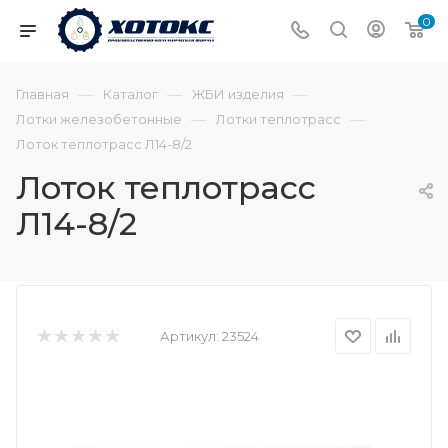
0
—
—
—
Главная
Каталог
ЖБИ изделия
—
—
Лотки железобетонные
Лотки теплотрасс
Лоток теплотрасс Л14-8/2
Лоток теплотрасс
Л14-8/2
Артикул:
23524