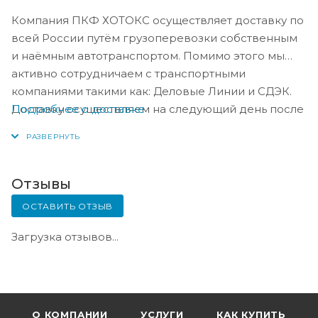
Компания ПКФ ХОТОКС осуществляет доставку по
всей России путём грузоперевозки собственным
и наёмным автотранспортом. Помимо этого мы
активно сотрудничаем с транспортными
компаниями такими как: Деловые Линии и СДЭК.
Подробнее о доставке
Доставку осуществляем на следующий день после
оплаты, либо по согласованию с менеджером в
день оплаты.
Отзывы
ОСТАВИТЬ ОТЗЫВ
Загрузка отзывов...
О КОМПАНИИ
УСЛУГИ
КАК КУПИТЬ