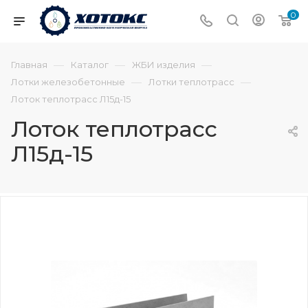
0
—
—
—
Главная
Каталог
ЖБИ изделия
—
—
Лотки железобетонные
Лотки теплотрасс
Лоток теплотрасс Л15д-15
Лоток теплотрасс
Л15д-15