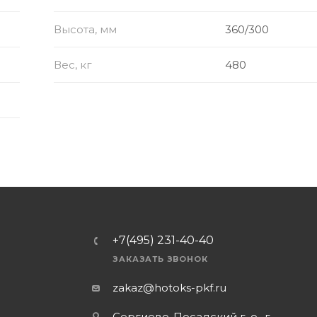
Высота, мм
360/300
Вес, кг
480
+7(495) 231-40-40
ЗАКАЗАТЬ ЗВОНОК
zakaz@hotoks-pkf.ru
Сергиево-Посадский г. о., г.