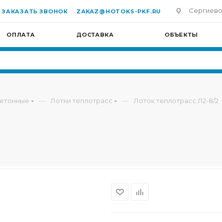
Сергиево-П
ЗАКАЗАТЬ ЗВОНОК
ZAKAZ@HOTOKS-PKF.RU
ОПЛАТА
ДОСТАВКА
ОБЪЕКТЫ
—
—
бетонные
Лотки теплотрасс
Лоток теплотрасс Л2-8/2