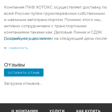
Компания ПКФ ХОТОКС осуществляет доставку по
всей России путём грузоперевозки собственным
и наёмным автотранспортом. Помимо этого мы
активно сотрудничаем с транспортными
компаниями такими как: Деловые Линии и СДЭК.
Подробнее о доставке
Доставку осуществляем на следующий день после
оплаты, либо по согласованию с менеджером в
день оплаты.
Отзывы
ОСТАВИТЬ ОТЗЫВ
Загрузка отзывов...
О КОМПАНИИ
УСЛУГИ
КАК КУПИТЬ