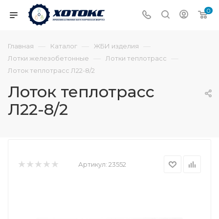
0
—
—
—
Главная
Каталог
ЖБИ изделия
—
—
Лотки железобетонные
Лотки теплотрасс
Лоток теплотрасс Л22-8/2
Лоток теплотрасс
Л22-8/2
Артикул:
23552