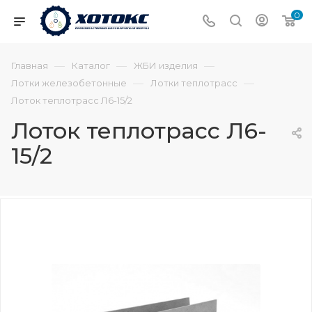
0
—
—
—
Главная
Каталог
ЖБИ изделия
—
—
Лотки железобетонные
Лотки теплотрасс
Лоток теплотрасс Л6-15/2
Лоток теплотрасс Л6-
15/2