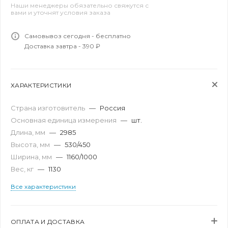
Наши менеджеры обязательно свяжутся с
вами и уточнят условия заказа
Самовывоз сегодня - бесплатно
Доставка завтра - 390 ₽
ХАРАКТЕРИСТИКИ
Страна изготовитель
—
Россия
Основная единица измерения
—
шт.
Длина, мм
—
2985
Высота, мм
—
530/450
Ширина, мм
—
1160/1000
Вес, кг
—
1130
Все характеристики
ОПЛАТА И ДОСТАВКА