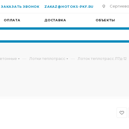
Сергиево-П
ЗАКАЗАТЬ ЗВОНОК
ZAKAZ@HOTOKS-PKF.RU
ОПЛАТА
ДОСТАВКА
ОБЪЕКТЫ
—
—
бетонные
Лотки теплотрасс
Лоток теплотрасс Л7д-12