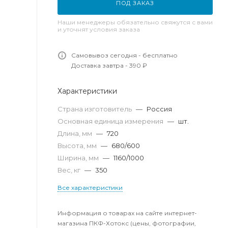
ПОД ЗАКАЗ
Наши менеджеры обязательно свяжутся с вами
и уточнят условия заказа
Самовывоз сегодня - бесплатно
Доставка завтра - 390 ₽
Характеристики
Страна изготовитель
—
Россия
Основная единица измерения
—
шт.
Длина, мм
—
720
Высота, мм
—
680/600
Ширина, мм
—
1160/1000
Вес, кг
—
350
Все характеристики
Информация о товарах на сайте интернет-
магазина ПКФ-Хотокс (цены, фотографии,