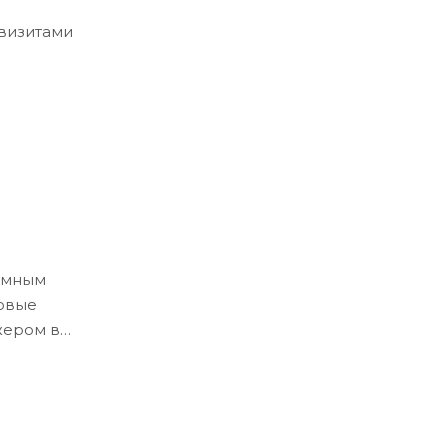
квизитами
ёмным
ловые
жером в