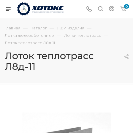
0
—
—
—
Главная
Каталог
ЖБИ изделия
—
—
Лотки железобетонные
Лотки теплотрасс
Лоток теплотрасс Л8д-11
Лоток теплотрасс
Л8д-11