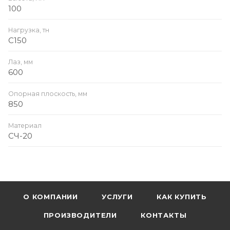
100
Нагрузка, тн
C150
Лаз, мм
600
Опорная плоскость, мм
850
Материал
СЧ-20
О КОМПАНИИ
УСЛУГИ
КАК КУПИТЬ
ПРОИЗВОДИТЕЛИ
КОНТАКТЫ