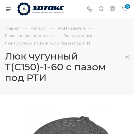
0
—
—
—
Главная
Каталог
ЖБИ изделия
—
—
Люки канализационные
Люки чугунные
Люк чугунный Т(С150)-1-60 с пазом под РТИ
Люк чугунный
Т(С150)-1-60 с пазом
под РТИ