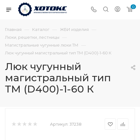
0
—
—
—
Главная
Каталог
ЖБИ изделия
—
Люки, решетки, лестницы
—
Магистральные чугунные люки ТМ
Люк чугунный магистральный тип ТМ (D400)-1-60 К
Люк чугунный
магистральный тип
ТМ (D400)-1-60 К
Артикул:
37238