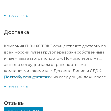
Доставка
Компания ПКФ ХОТОКС осуществляет доставку по
всей России путём грузоперевозки собственным
и наёмным автотранспортом. Помимо этого мы
активно сотрудничаем с транспортными
компаниями такими как: Деловые Линии и СДЭК.
Подробнее о доставке
Доставку осуществляем на следующий день после
оплаты, либо по согласованию с менеджером в
день оплаты.
Отзывы
ОСТАВИТЬ ОТЗЫВ