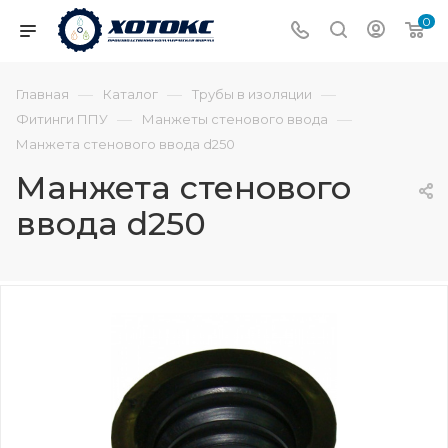
0
—
—
—
Главная
Каталог
Трубы в изоляции
—
—
Фитинги ППУ
Манжеты стенового ввода
Манжета стенового ввода d250
Манжета стенового
ввода d250