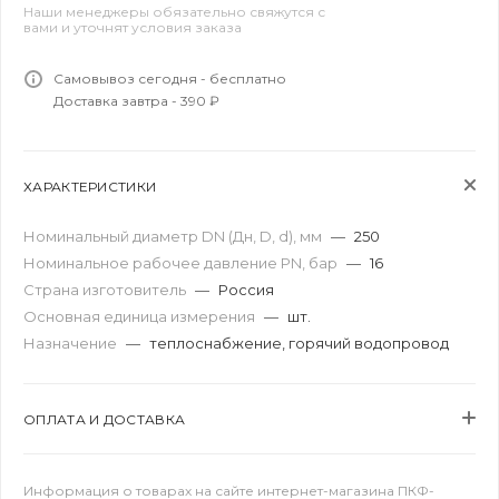
Наши менеджеры обязательно свяжутся с
вами и уточнят условия заказа
Самовывоз сегодня - бесплатно
Доставка завтра - 390 ₽
ХАРАКТЕРИСТИКИ
Номинальный диаметр DN (Дн, D, d), мм
—
250
Номинальное рабочее давление PN, бар
—
16
Страна изготовитель
—
Россия
Основная единица измерения
—
шт.
Назначение
—
теплоснабжение, горячий водопровод
ОПЛАТА И ДОСТАВКА
Информация о товарах на сайте интернет-магазина ПКФ-