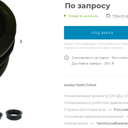
По запросу
Нашли 
Товар в наличии
ПОД ЗАКАЗ
Наши менеджеры обязательно свя
с вами и уточнят условия заказа
Самовывоз сегодня - бесплат
Доставка завтра - 390 ₽
ХАРАКТЕРИСТИКИ
Номинальный диаметр DN (Дн, D,
Номинальное рабочее давление
Страна изготовитель
—
Росси
Основная единица измерения
Назначение
—
теплоснабжение