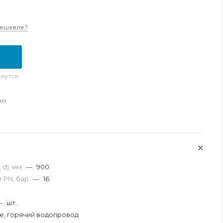
дешевле?
жутся
но
 d), мм
—
900
 PN, бар
—
16
я
—
шт.
, горячий водопровод