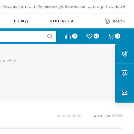
осадский г. о., г. Хотьково, ул. Заводская, д. 3, стр. 1, офис 39
СКЛАД
КОНТАКТЫ
ВОЙТИ
0
0
0
ода d900
Артикул:
21269