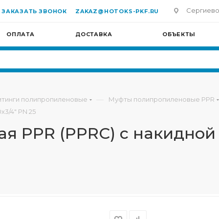
Сергиево-П
ЗАКАЗАТЬ ЗВОНОК
ZAKAZ@HOTOKS-PKF.RU
ОПЛАТА
ДОСТАВКА
ОБЪЕКТЫ
—
тинги полипропиленовые
Муфты полипропиленовые PPR
3/4" PN 25
 PPR (PPRC) с накидной 