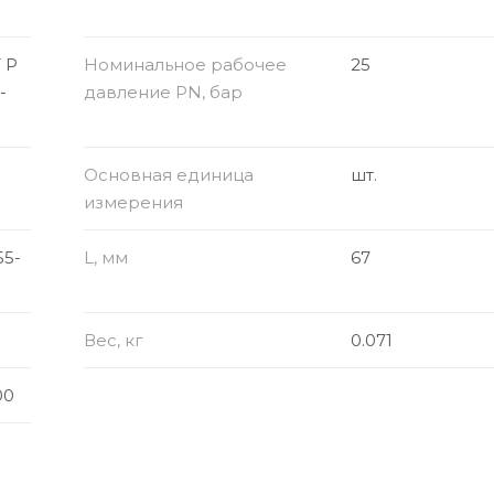
 Р
Номинальное рабочее
25
-
давление PN, бар
Основная единица
шт.
измерения
55-
L, мм
67
Вес, кг
0.071
00