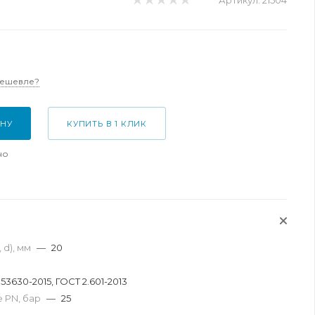
Артикул:
21504
дешевле?
ИНУ
КУПИТЬ В 1 КЛИК
но
 d), мм
—
20
 53630-2015, ГОСТ 2.601-2013
 PN, бар
—
25