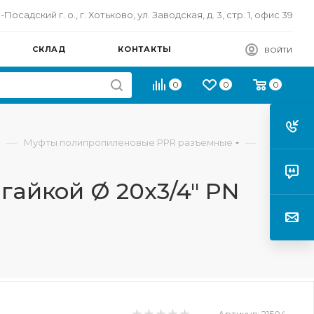
осадский г. о., г. Хотьково, ул. Заводская, д. 3, стр. 1, офис 39
СКЛАД
КОНТАКТЫ
ВОЙТИ
0
0
0
—
—
Муфты полипропиленовые PPR разъемные
гайкой Ø 20х3/4" PN