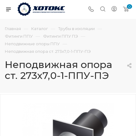
0
—
—
—
Главная
Каталог
Трубы в изоляции
—
—
Фитинги ППУ
Фитинги ППУ ПЭ
—
Неподвижные опоры ППУ
Неподвижная опора ст. 273х7,0-1-ППУ-ПЭ
Неподвижная опора
ст. 273х7,0-1-ППУ-ПЭ