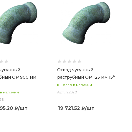
чугунный
Отвод чугунный
бный ОР 900 мм
раструбный ОР 125 мм 15°
Товар в наличии
Арт.: 22520
 в наличии
96
95.20
₽
/шт
19 721.52
₽
/шт