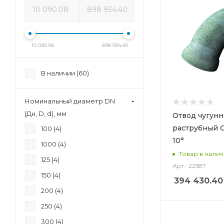
10 090.08
898 934.40
В наличии (
60
)
Номинальный диаметр DN
(Дн, D, d), мм
Отвод чугун
раструбный 
100 (
4
)
10°
1000 (
4
)
Товар в нали
125 (
4
)
Арт.: 22587
150 (
4
)
394 430.40
200 (
4
)
250 (
4
)
300 (
4
)