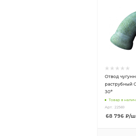
Отвод чугун
раструбный 
30°
Товар в нали
Арт.: 22569
68 796
₽
/ш