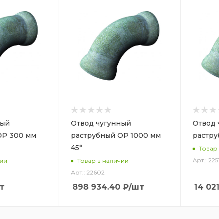
ный
Отвод чугунный
Отвод 
ОР 300 мм
раструбный ОР 1000 мм
растру
45°
Товар
Арт.: 225
чии
Товар в наличии
Арт.: 22602
т
898 934.40
₽
/шт
14 021