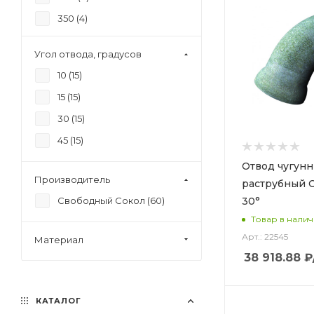
350 (
4
)
400 (
4
)
Угол отвода, градусов
500 (
4
)
10 (
15
)
600 (
4
)
15 (
15
)
700 (
4
)
30 (
15
)
80 (
4
)
45 (
15
)
800 (
4
)
Отвод чугун
900 (
4
)
Производитель
раструбный 
30°
Свободный Сокол (
60
)
Товар в нали
Арт.: 22545
Материал
38 918.88
₽
КАТАЛОГ