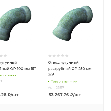
чугунный
Отвод чугунный
бный ОР 100 мм 15°
раструбный ОР 250 мм
30°
 в наличии
12
Товар в наличии
Арт.: 22557
.28
₽
/шт
53 267.76
₽
/шт