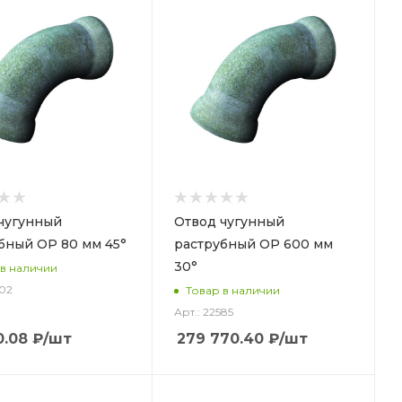
чугунный
Отвод чугунный
бный ОР 80 мм 45°
раструбный ОР 600 мм
30°
 в наличии
502
Товар в наличии
Арт.: 22585
0.08
₽
/шт
279 770.40
₽
/шт