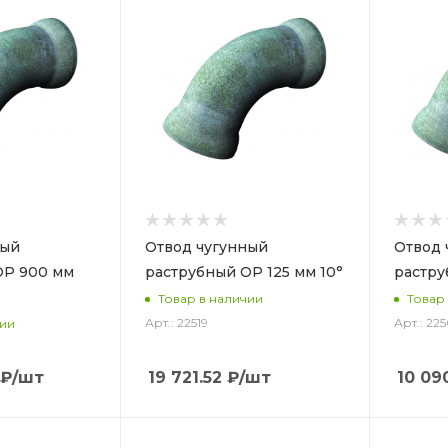
ный
Отвод чугунный
Отвод 
ОР 900 мм
раструбный ОР 125 мм 10°
растру
Товар в наличии
Товар
Арт.: 22519
Арт.: 22
чии
₽
/шт
19 721.52
₽
/шт
10 09