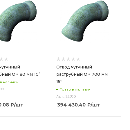
чугунный
Отвод чугунный
бный ОР 80 мм 10°
раструбный ОР 700 мм
15°
 в наличии
499
Товар в наличии
Арт.: 22588
0.08
₽
/шт
394 430.40
₽
/шт