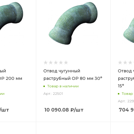
ный
Отвод чугунный
Отвод 
ОР 200 мм
раструбный ОР 80 мм 30°
растру
15°
Товар в наличии
Арт.: 22501
чии
Товар
Арт.: 225
/шт
10 090.08
₽
/шт
704 9