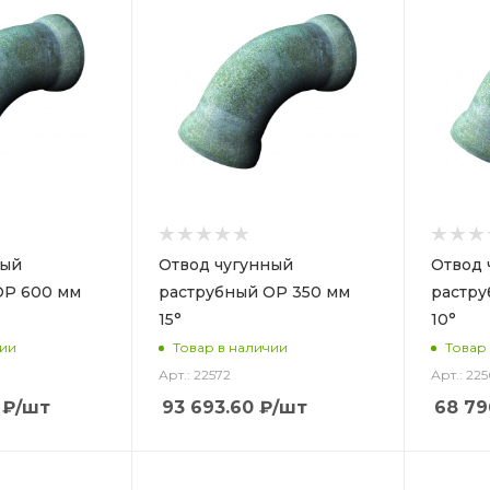
ный
Отвод чугунный
Отвод 
ОР 600 мм
раструбный ОР 350 мм
растру
15°
10°
чии
Товар в наличии
Товар
Арт.: 22572
Арт.: 225
₽
/шт
93 693.60
₽
/шт
68 79