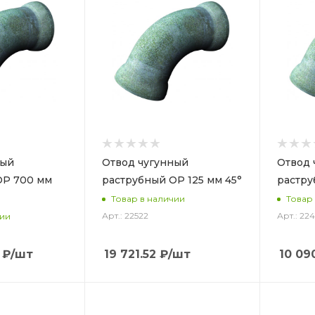
ный
Отвод чугунный
Отвод 
ОР 700 мм
раструбный ОР 125 мм 45°
растру
Товар в наличии
Товар
Арт.: 22522
Арт.: 22
чии
₽
/шт
19 721.52
₽
/шт
10 09