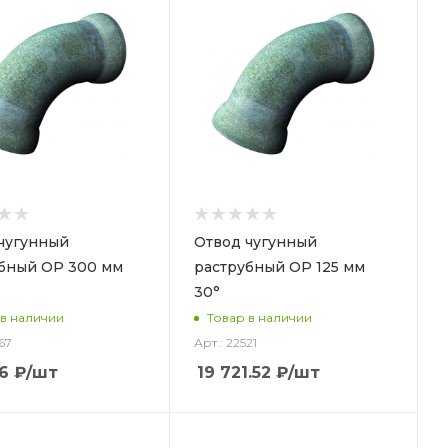
чугунный
Отвод чугунный
бный ОР 300 мм
раструбный ОР 125 мм
30°
 в наличии
Товар в наличии
67
Арт.: 22521
6
₽
/шт
19 721.52
₽
/шт