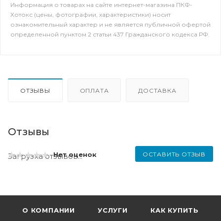
Информация о товарах на сайте интернет-магазина ПКФ-
Хотокс (цены, фотографии, характеристики) носит
ознакомительный характер и не является публичной офертой
определенной пунктом 2 статьи 437 Гражданского кодекса РФ.
ОТЗЫВЫ
ОПЛАТА
ДОСТАВКА
Отзывы
ОСТАВИТЬ ОТЗЫВ
Нет оценок
Загрузка отзывов...
О КОМПАНИИ
УСЛУГИ
КАК КУПИТЬ