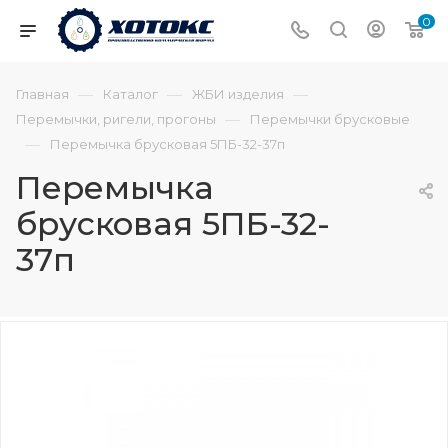
0
—
—
—
Главная
Каталог
ЖБИ изделия
—
Перемычки, ригели, прогоны
Перемычки брусковые
—
Перемычка брусковая 5ПБ-32-37п
Перемычка
брусковая 5ПБ-32-
37п