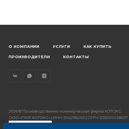
О КОМПАНИИ
УСЛУГИ
КАК КУПИТЬ
ПРОИЗВОДИТЕЛИ
КОНТАКТЫ
2026 © Производственно-коммерческая фирма ХОТОКС
ООО «ПКФ ХОТОКС» | ИНН 5042156200 | ОГРН 1215000038637