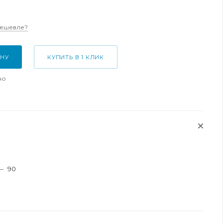
дешевле?
ИНУ
КУПИТЬ В 1 КЛИК
но
—
90