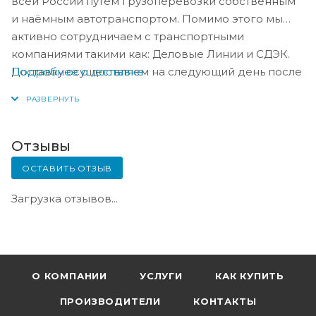
всей России путём грузоперевозки собственным
и наёмным автотранспортом. Помимо этого мы
активно сотрудничаем с транспортными
компаниями такими как: Деловые Линии и СДЭК.
Подробнее о доставке
Доставку осуществляем на следующий день после
оплаты, либо по согласованию с менеджером в
день оплаты.
Отзывы
ОСТАВИТЬ ОТЗЫВ
Загрузка отзывов...
О КОМПАНИИ
УСЛУГИ
КАК КУПИТЬ
ПРОИЗВОДИТЕЛИ
КОНТАКТЫ