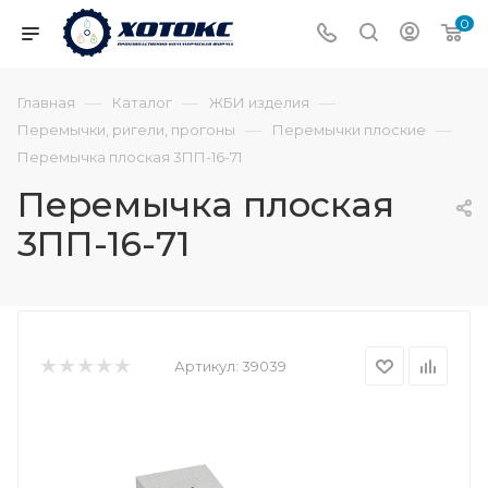
0
—
—
—
Главная
Каталог
ЖБИ изделия
—
—
Перемычки, ригели, прогоны
Перемычки плоские
Перемычка плоская 3ПП-16-71
Перемычка плоская
3ПП-16-71
Артикул:
39039