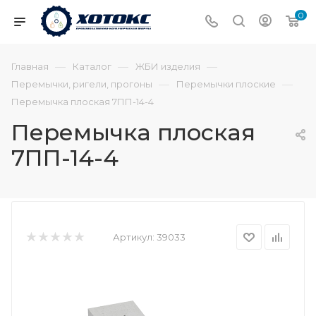
0
—
—
—
Главная
Каталог
ЖБИ изделия
—
—
Перемычки, ригели, прогоны
Перемычки плоские
Перемычка плоская 7ПП-14-4
Перемычка плоская
7ПП-14-4
Артикул:
39033