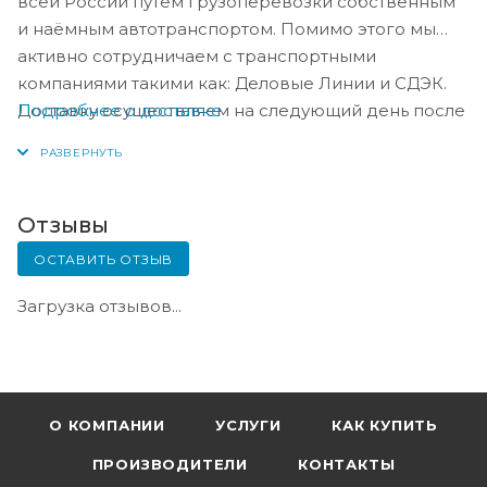
всей России путём грузоперевозки собственным
и наёмным автотранспортом. Помимо этого мы
активно сотрудничаем с транспортными
компаниями такими как: Деловые Линии и СДЭК.
Подробнее о доставке
Доставку осуществляем на следующий день после
оплаты, либо по согласованию с менеджером в
день оплаты.
Отзывы
ОСТАВИТЬ ОТЗЫВ
Загрузка отзывов...
О КОМПАНИИ
УСЛУГИ
КАК КУПИТЬ
ПРОИЗВОДИТЕЛИ
КОНТАКТЫ