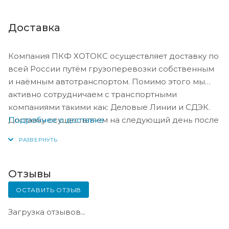
Доставка
Компания ПКФ ХОТОКС осуществляет доставку по
всей России путём грузоперевозки собственным
и наёмным автотранспортом. Помимо этого мы
активно сотрудничаем с транспортными
компаниями такими как: Деловые Линии и СДЭК.
Подробнее о доставке
Доставку осуществляем на следующий день после
оплаты, либо по согласованию с менеджером в
день оплаты.
Отзывы
ОСТАВИТЬ ОТЗЫВ
Загрузка отзывов...