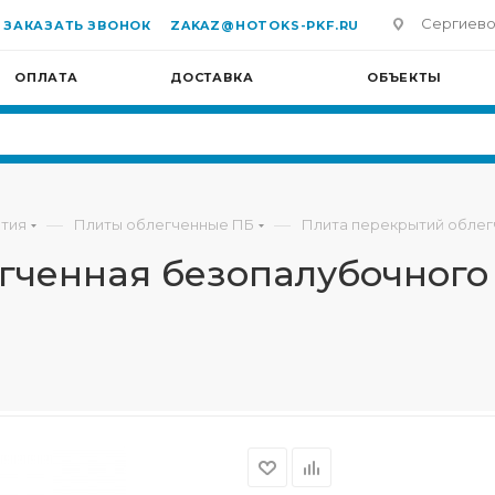
Сергиево-П
ЗАКАЗАТЬ ЗВОНОК
ZAKAZ@HOTOKS-PKF.RU
ОПЛАТА
ДОСТАВКА
ОБЪЕКТЫ
—
—
тия
Плиты облегченные ПБ
Плита перекрытий облег
гченная безопалубочного