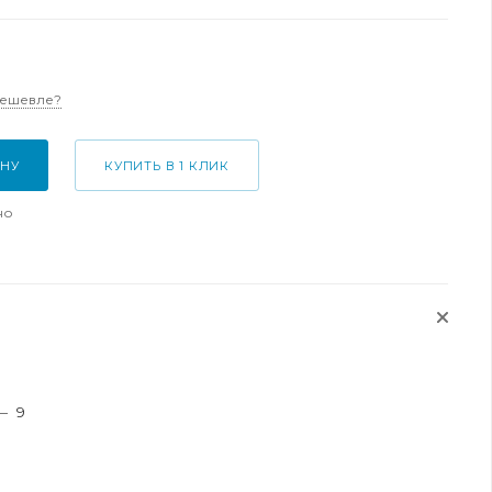
дешевле?
ИНУ
КУПИТЬ В 1 КЛИК
но
—
9