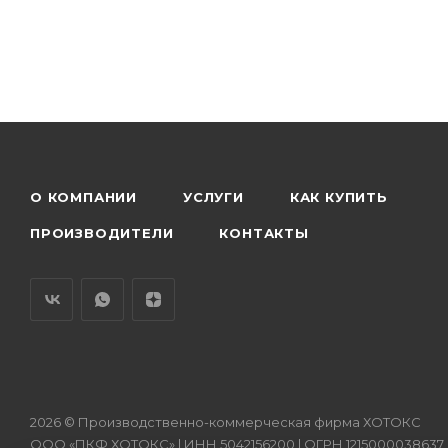
О КОМПАНИИ
УСЛУГИ
КАК КУПИТЬ
ПРОИЗВОДИТЕЛИ
КОНТАКТЫ
2026 © Производственно-коммерческая фирма ХОТОКС
ООО «ПКФ ХОТОКС» | ИНН 5042156200 | ОГРН 1215000038637