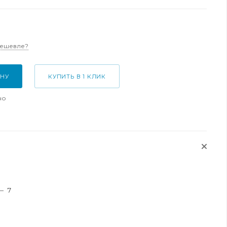
дешевле?
ИНУ
КУПИТЬ В 1 КЛИК
но
—
7