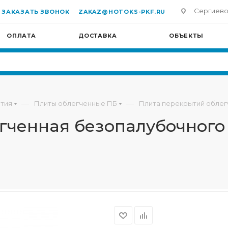
Сергиево-П
ЗАКАЗАТЬ ЗВОНОК
ZAKAZ@HOTOKS-PKF.RU
ОПЛАТА
ДОСТАВКА
ОБЪЕКТЫ
—
—
тия
Плиты облегченные ПБ
Плита перекрытий облег
гченная безопалубочного