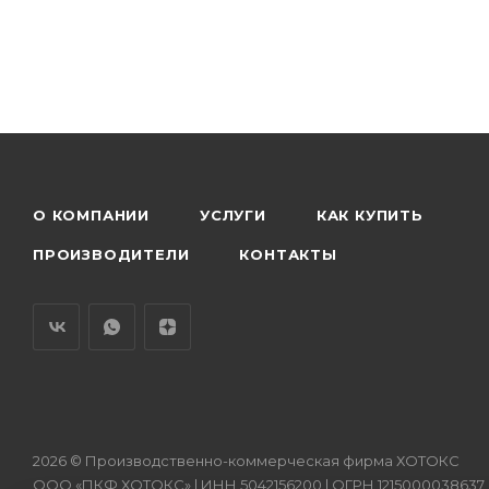
О КОМПАНИИ
УСЛУГИ
КАК КУПИТЬ
ПРОИЗВОДИТЕЛИ
КОНТАКТЫ
2026 © Производственно-коммерческая фирма ХОТОКС
ООО «ПКФ ХОТОКС» | ИНН 5042156200 | ОГРН 1215000038637