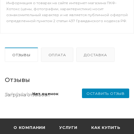
Информация о товарах на сайте интернет-магазина ПКФ-
Хотокс (цены, фотографии, характеристики) носит
ознакомительный характер и не является публичной офертой
определенной пунктом 2 статьи 437 Гражданского кодекса РФ.
ОТЗЫВЫ
ОПЛАТА
ДОСТАВКА
Отзывы
ОСТАВИТЬ ОТЗЫВ
Нет оценок
Загрузка отзывов...
О КОМПАНИИ
УСЛУГИ
КАК КУПИТЬ