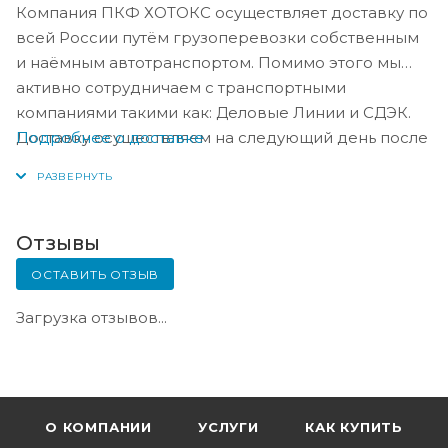
Компания ПКФ ХОТОКС осуществляет доставку по
всей России путём грузоперевозки собственным
и наёмным автотранспортом. Помимо этого мы
активно сотрудничаем с транспортными
компаниями такими как: Деловые Линии и СДЭК.
Подробнее о доставке
Доставку осуществляем на следующий день после
оплаты, либо по согласованию с менеджером в
день оплаты.
Отзывы
ОСТАВИТЬ ОТЗЫВ
Загрузка отзывов...
О КОМПАНИИ
УСЛУГИ
КАК КУПИТЬ