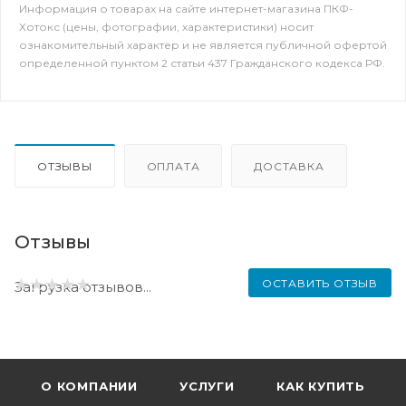
Информация о товарах на сайте интернет-магазина ПКФ-
Хотокс (цены, фотографии, характеристики) носит
ознакомительный характер и не является публичной офертой
определенной пунктом 2 статьи 437 Гражданского кодекса РФ.
ОТЗЫВЫ
ОПЛАТА
ДОСТАВКА
Отзывы
ОСТАВИТЬ ОТЗЫВ
Загрузка отзывов...
О КОМПАНИИ
УСЛУГИ
КАК КУПИТЬ