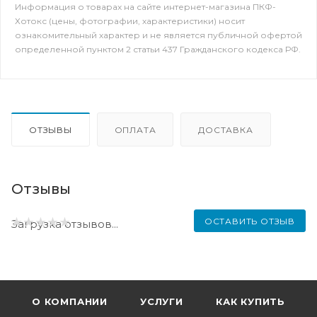
Информация о товарах на сайте интернет-магазина ПКФ-
Хотокс (цены, фотографии, характеристики) носит
ознакомительный характер и не является публичной офертой
определенной пунктом 2 статьи 437 Гражданского кодекса РФ.
ОТЗЫВЫ
ОПЛАТА
ДОСТАВКА
Отзывы
ОСТАВИТЬ ОТЗЫВ
Загрузка отзывов...
О КОМПАНИИ
УСЛУГИ
КАК КУПИТЬ