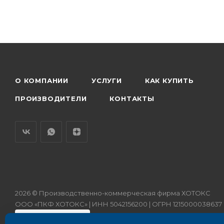
О КОМПАНИИ
УСЛУГИ
КАК КУПИТЬ
ПРОИЗВОДИТЕЛИ
КОНТАКТЫ
2026 © Производственно-коммерческая фирма ХОТОКС
ООО «ПКФ ХОТОКС» | ИНН 5042156200 | ОГРН 1215000038637