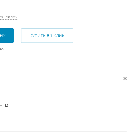
дешевле?
ИНУ
КУПИТЬ В 1 КЛИК
но
—
12