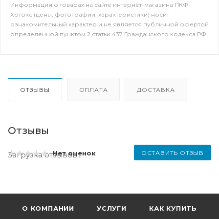
Информация о товарах на сайте интернет-магазина ПКФ-
Хотокс (цены, фотографии, характеристики) носит
ознакомительный характер и не является публичной офертой
определенной пунктом 2 статьи 437 Гражданского кодекса РФ.
ОТЗЫВЫ
ОПЛАТА
ДОСТАВКА
Отзывы
ОСТАВИТЬ ОТЗЫВ
Нет оценок
Загрузка отзывов...
О КОМПАНИИ
УСЛУГИ
КАК КУПИТЬ