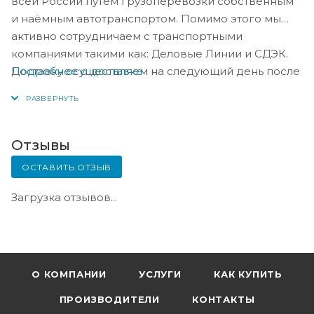
всей России путём грузоперевозки собственным
и наёмным автотранспортом. Помимо этого мы
активно сотрудничаем с транспортными
компаниями такими как: Деловые Линии и СДЭК.
Подробнее о доставке
Доставку осуществляем на следующий день после
оплаты, либо по согласованию с менеджером в
день оплаты.
Отзывы
ОСТАВИТЬ ОТЗЫВ
Загрузка отзывов...
О КОМПАНИИ
УСЛУГИ
КАК КУПИТЬ
ПРОИЗВОДИТЕЛИ
КОНТАКТЫ