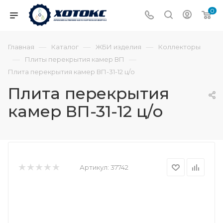
0
—
—
—
Главная
Каталог
ЖБИ изделия
Коллекторы
—
—
Плиты перекрытия камер ВП
Плита перекрытия камер ВП-31-12 ц/о
Плита перекрытия
камер ВП-31-12 ц/о
Артикул:
37742