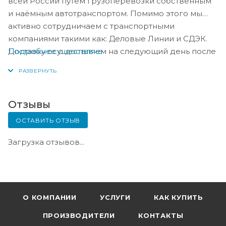
всей России путём грузоперевозки собственным
и наёмным автотранспортом. Помимо этого мы
активно сотрудничаем с транспортными
компаниями такими как: Деловые Линии и СДЭК.
Подробнее о доставке
Доставку осуществляем на следующий день после
оплаты, либо по согласованию с менеджером в
день оплаты.
Отзывы
ОСТАВИТЬ ОТЗЫВ
Загрузка отзывов...
О КОМПАНИИ
УСЛУГИ
КАК КУПИТЬ
ПРОИЗВОДИТЕЛИ
КОНТАКТЫ