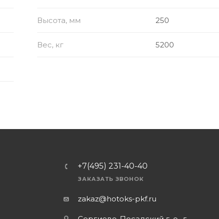
Высота, мм
250
Вес, кг
5200
+7(495) 231-40-40
ЗАКАЗАТЬ ЗВОНОК
zakaz@hotoks-pkf.ru
Сергиево-Посадский г. о., г.