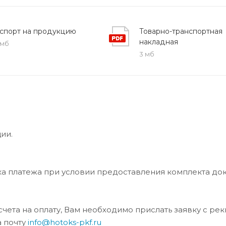
спорт на продукцию
Товарно-транспортная
накладная
 мб
3 мб
ии.
ка платежа при условии предоставления комплекта до
та на оплату, Вам необходимо прислать заявку с ре
а почту
info@hotoks-pkf.ru