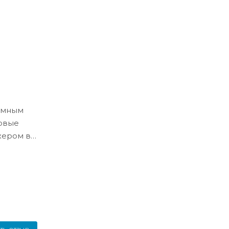
ёмным
ловые
жером в