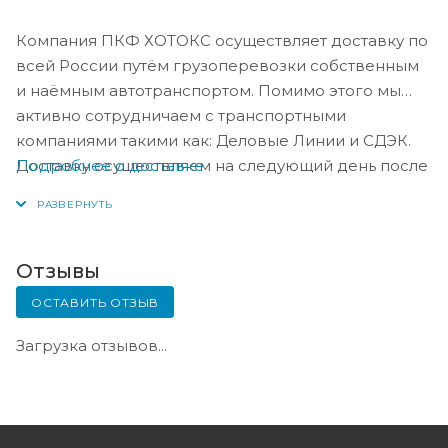
Компания ПКФ ХОТОКС осуществляет доставку по
всей России путём грузоперевозки собственным
и наёмным автотранспортом. Помимо этого мы
активно сотрудничаем с транспортными
компаниями такими как: Деловые Линии и СДЭК.
Подробнее о доставке
Доставку осуществляем на следующий день после
оплаты, либо по согласованию с менеджером в
день оплаты.
Отзывы
ОСТАВИТЬ ОТЗЫВ
Загрузка отзывов...