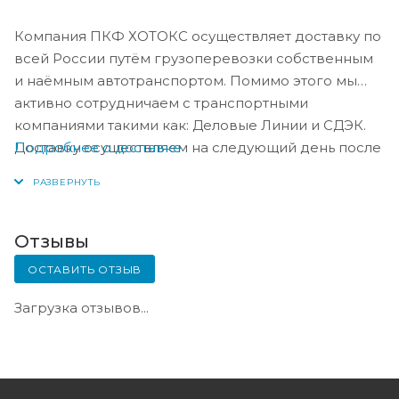
Компания ПКФ ХОТОКС осуществляет доставку по
всей России путём грузоперевозки собственным
и наёмным автотранспортом. Помимо этого мы
активно сотрудничаем с транспортными
компаниями такими как: Деловые Линии и СДЭК.
Подробнее о доставке
Доставку осуществляем на следующий день после
оплаты, либо по согласованию с менеджером в
день оплаты.
Отзывы
ОСТАВИТЬ ОТЗЫВ
Загрузка отзывов...