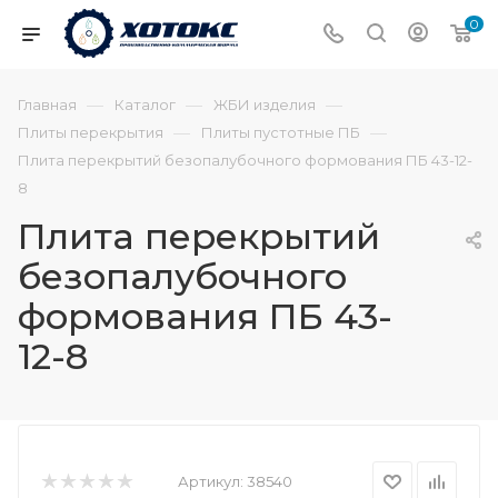
0
—
—
—
Главная
Каталог
ЖБИ изделия
—
—
Плиты перекрытия
Плиты пустотные ПБ
Плита перекрытий безопалубочного формования ПБ 43-12-
8
Плита перекрытий
безопалубочного
формования ПБ 43-
12-8
Артикул:
38540