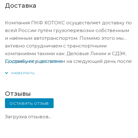
Доставка
Компания ПКФ ХОТОКС осуществляет доставку по
всей России путём грузоперевозки собственным
и наёмным автотранспортом. Помимо этого мы
активно сотрудничаем с транспортными
компаниями такими как: Деловые Линии и СДЭК.
Подробнее о доставке
Доставку осуществляем на следующий день после
оплаты, либо по согласованию с менеджером в
день оплаты.
Отзывы
ОСТАВИТЬ ОТЗЫВ
Загрузка отзывов...