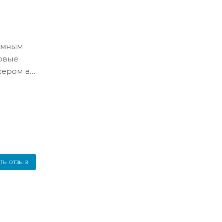
ёмным
ловые
жером в
ТЬ ОТЗЫВ