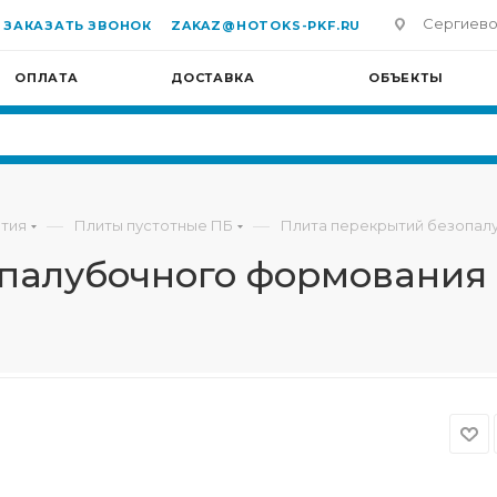
Сергиево-П
ЗАКАЗАТЬ ЗВОНОК
ZAKAZ@HOTOKS-PKF.RU
ОПЛАТА
ДОСТАВКА
ОБЪЕКТЫ
—
—
тия
Плиты пустотные ПБ
Плита перекрытий безопалу
палубочного формования 