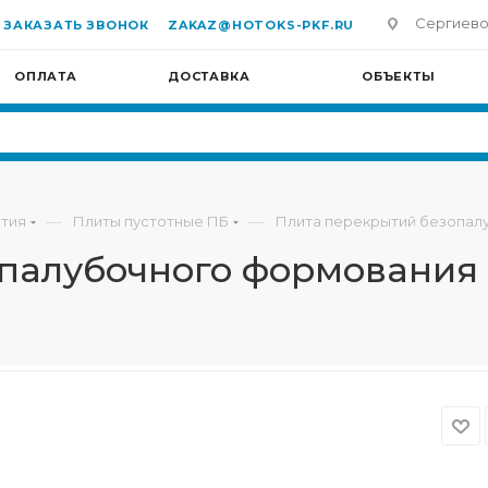
Сергиево-П
ЗАКАЗАТЬ ЗВОНОК
ZAKAZ@HOTOKS-PKF.RU
ОПЛАТА
ДОСТАВКА
ОБЪЕКТЫ
—
—
тия
Плиты пустотные ПБ
Плита перекрытий безопалу
палубочного формования П