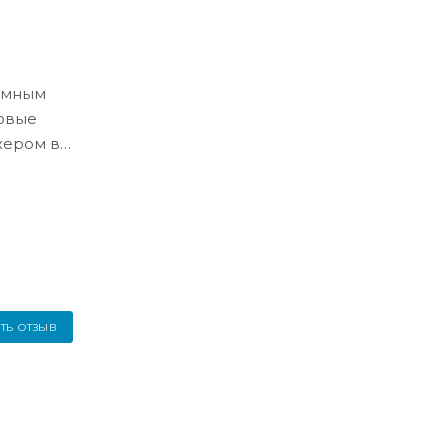
ёмным
ловые
жером в
ТЬ ОТЗЫВ