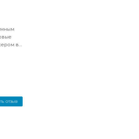
ёмным
ловые
жером в
ТЬ ОТЗЫВ