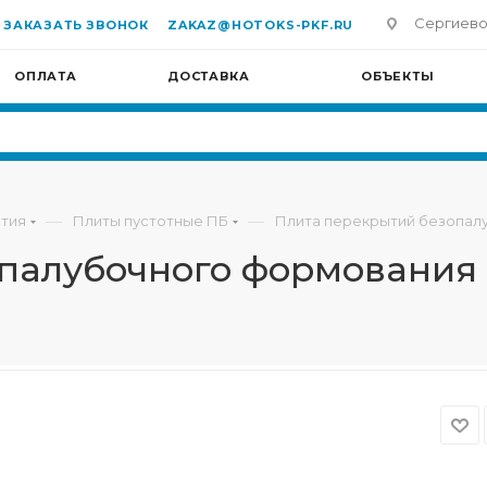
Сергиево-П
ЗАКАЗАТЬ ЗВОНОК
ZAKAZ@HOTOKS-PKF.RU
ОПЛАТА
ДОСТАВКА
ОБЪЕКТЫ
—
—
тия
Плиты пустотные ПБ
Плита перекрытий безопалу
палубочного формования 